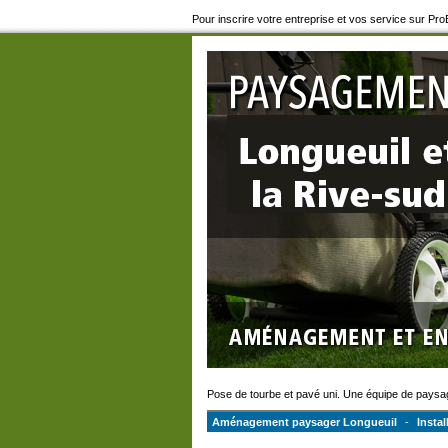
Pour inscrire votre entreprise et vos service sur P
Pose de tourbe et pavé uni. Une équipe de paysag
Aménagement paysager Longueuil
-
Insta