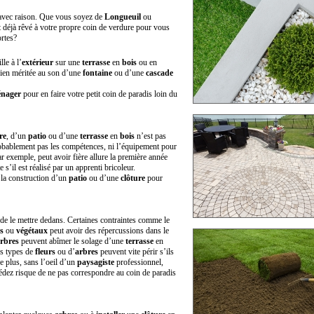
 avec raison. Que vous soyez de
Longueuil
ou
 déjà rêvé à votre propre coin de verdure pour vous
ortes?
le à l’
extérieur
sur une
terrasse
en
bois
ou en
 bien méritée au son d’une
fontaine
ou d’une
cascade
nager
pour en faire votre petit coin de paradis loin du
re
, d’un
patio
ou d’une
terrasse
en
bois
n’est pas
robablement pas les compétences, ni l’équipement pour
r exemple, peut avoir fière allure la première année
 s’il est réalisé par un apprenti bricoleur.
s la construction d’un
patio
ou d’une
clôture
pour
t de le mettre dedans. Certaines contraintes comme le
s
ou
végétaux
peut avoir des répercussions dans le
rbres
peuvent abîmer le solage d’une
terrasse
en
ns types de
fleurs
ou d’
arbres
peuvent vite périr s’ils
e plus, sans l’oeil d’un
paysagiste
professionnel,
dez risque de ne pas correspondre au coin de paradis