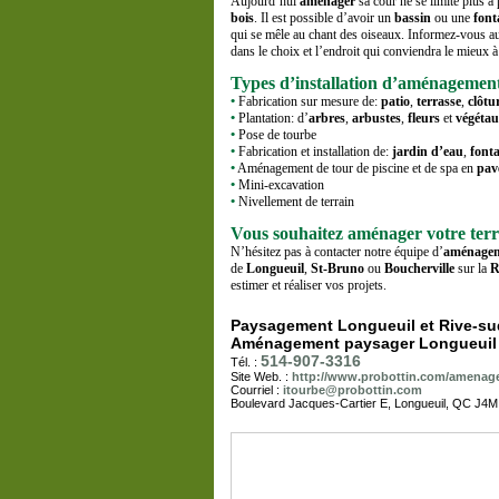
Aujourd’hui
aménager
sa cour ne se limite plus à
bois
. Il est possible d’avoir un
bassin
ou une
font
qui se mêle au chant des oiseaux. Informez-vous 
dans le choix et l’endroit qui conviendra le mieux à 
Types d’installation d’aménagement
•
Fabrication sur mesure de:
patio
,
terrasse
,
clôtu
•
Plantation: d’
arbres
,
arbustes
,
fleurs
et
végéta
•
Pose de tourbe
•
Fabrication et installation de:
jardin d’eau
,
font
•
Aménagement de tour de piscine et de spa en
pav
•
Mini-excavation
•
Nivellement de terrain
Vous souhaitez aménager votre ter
N’hésitez pas à contacter notre équipe d’
aménagem
de
Longueuil
,
St-Bruno
ou
Boucherville
sur la
R
estimer et réaliser vos projets.
Paysagement Longueuil et Rive-su
Aménagement paysager Longueuil
514-907-3316
Tél. :
Site Web. :
http://www.probottin.com/amenage
Courriel :
itourbe@probottin.com
Boulevard Jacques-Cartier E, Longueuil, QC J4