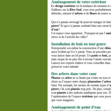
Aménagement de votre extérieur
L
e
design extérieur
est la tendance du moment et
d'ailleurs sur la
Rive-Sud
, vous avez probablement
détendre, entouré d’
arbres
et de
fleurs
de toutes s
Qui n’a jamais envisagé de pouvoir manger en famil
pierre
? Et qui n’a jamais souhaité faire une sieste
d’eau
?
Cet espace vous appartient. Pourquoi ne pas l’
amé
stress et de l’activité des villes?
Installation de bois en tout genre
Entreprendre soi-même la construction d’une
clôtu
aussi évident qu’il n’y parait. Vous ne possédez p
vous lancer dans un tel projet. Un
patio
en
bois,
pa
mais risque de ne plus être à niveau l’année suivante
Laissez nos experts réaliser et vous conseiller dan
préserver votre intimité.
Des arbres dans votre cour
Planter
un
arbre
ne se limite pas à faire un trou e
choix ou l’espace entre chaque
plantation
d’
arbre
futur. Par exemple, les racines de certains types d’
a
pierre
s’ils sont
plantés
trop près. De plus, certai
sont
plantés
à des endroits inadéquats pour eux. D
l’optimisation de l’espace
extérieur
que vous possé
que vous imaginiez.
Aménagement de point d’eau