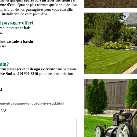
 planter quelques
arbres
ou à
installer
une
clôture
en
aine d’eau.
Quoi de plus relaxant que le bruit de l’eau
auprès d’un de nos
paysagistes
pour vous conseiller
l'
installation
de votre point d'eau.
 paysager offert
re
sur mesure en
bois
.
ux
.
aine
,
cascade
et
bassin
é uni
rain?
ent paysager
et de
design extérieur
dans la région
ive-Sud
au
514 907-3316
pour que nous puissions
d
ment-paysager-longueuil-rive-sud.html
M 2A5