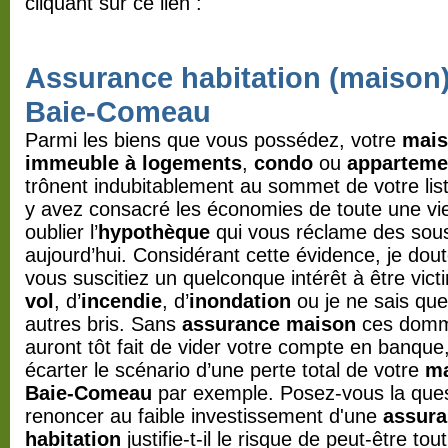
cliquant sur ce lien :
Assurance habitation (maison
Baie-Comeau
Parmi les biens que vous possédez, votre
mai
immeuble à logements
,
condo
ou
apparteme
trônent indubitablement au sommet de votre lis
y avez consacré les économies de toute une vi
oublier l’
hypothèque
qui vous réclame des sou
aujourd’hui. Considérant cette évidence, je dou
vous suscitiez un quelconque intérêt à être vic
vol
, d’
incendie
, d’
inondation
ou je ne sais que
autres bris. Sans
assurance maison
ces dom
auront tôt fait de vider votre compte en banque
écarter le scénario d’une perte total de votre
m
Baie-Comeau
par exemple. Posez-vous la ques
renoncer au faible investissement d'une
assur
habitation
justifie-t-il le risque de peut-être tou