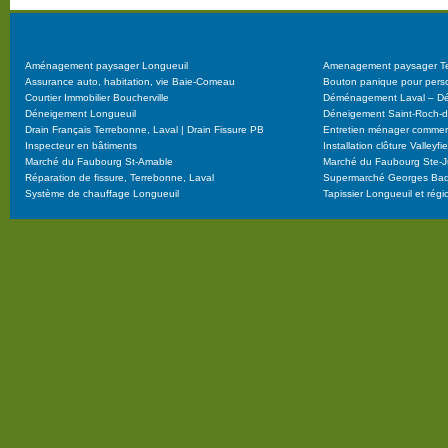
Aménagement paysager Longueuil
Amenagement paysager Te
Assurance auto, habitation, vie Baie-Comeau
Bouton panique pour per
Courtier Immobilier Boucherville
Déménagement Laval – D
Déneigement Longueuil
Déneigement Saint-Roch-d
Drain Français Terrebonne, Laval | Drain Fissure PB
Entretien ménager commerc
Inspecteur en bâtiments
Installation clôture Valley
Marché du Faubourg St-Amable
Marché du Faubourg Ste-Ju
Réparation de fissure, Terrebonne, Laval
Supermarché Georges Badr
Système de chauffage Longueuil
Tapissier Longueuil et rég