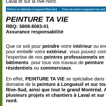
Laval et sur la rive-nord.
Peintre en bâtiment Longueuil Rive-Sud
-
Tireur de joints Longueuil rive-sud
PEINTURE TA VIE
RBQ: 5808-8063-01
Assurance responsabilité
Que ce soit pour
peindre
votre
intérieur
ou en
pour embellir votre
extérieur
, vous pouvez com
l’expertise de nos
peintres professionnels en
bâtiments
pour tous vos travaux de
peinture
résidentiels
ou
commerciaux
.
En effet,
PEINTURE TA VIE
se spécialise dans 
domaine de la
peinture
à
Longueuil et sur tou
Rive-Sud, ainsi que tout le grand Montréal. 
plusieurs projets et chantiers à Laval et sur 
nord.