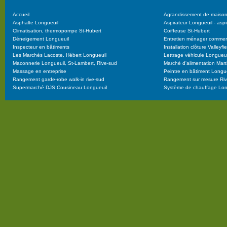
Accueil
Agrandissement de maison
Asphalte Longueuil
Aspirateur Longueuil - aspi
Climatisation, thermopompe St-Hubert
Coiffeuse St-Hubert
Déneigement Longueuil
Entretien ménager commerc
Inspecteur en bâtiments
Installation clôture Valley
Les Marchés Lacoste, Hébert Longueuil
Lettrage véhicule Longueui
Maconnerie Longueuil, St-Lambert, Rive-sud
Marché d'alimentation Mart
Massage en entreprise
Peintre en bâtiment Longu
Rangement garde-robe walk-in rive-sud
Rangement sur mesure Rive
Supermarché DJS Cousineau Longueuil
Système de chauffage Lon