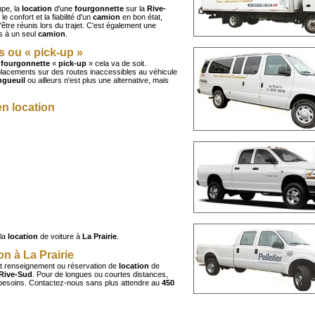
upe, la
location
d'une
fourgonnette
sur la
Rive-
e confort et la fiabilité d'un
camion
en bon état,
être réunis lors du trajet. C'est également une
s à un seul
camion
.
 ou « pick-up »
 fourgonnette
«
pick-up
» cela va de soit.
placements sur des routes inaccessibles au véhicule
gueuil
ou ailleurs n'est plus une alternative, mais
en location
la
location
de voiture à
La Prairie
.
n à La Prairie
t renseignement ou réservation de
location
de
Rive-Sud
. Pour de longues ou courtes distances,
besoins. Contactez-nous sans plus attendre au
450