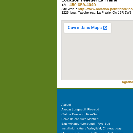
Location Pelletier La Prairie
450 659-4040
Tél. :
Site Web. :
http://www.location-pelletier.ca/l
1225, boul. Taschereau, La Prairie, Qc J5R 1W9
Agrandi
Accueil
Avocat Longueuil, Rive-sud
Clôture Brossard, Rive-Sud
Ecole de conduite Montréal
Exterminateur Longueuil - Rive-Sud
Installation clôture Valleyfield, Chateauguay