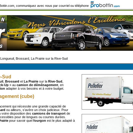
roBottin.com, communiquez avec nous par courriel ou téléphone
 Longueuil, Brossard, La Prairie sur la Rive-Sud
e-Sud
il
,
Brossard
et
La Prairie
sur la
Rive-Sud
,
ck-Up
» au
camion de déménagement
, en
ion
adapter à vos besoins et à votre budget.
agement (cube)
acement qui nécessite une grande capacité de
ard
ou ailleurs, s'avère un choix judicieux. Pour
 votre disposition des
camions de transport
de
cessibles pour de longues ou courtes durées.
rairie
pour savoir quel
fourgon
est le plus adapté à