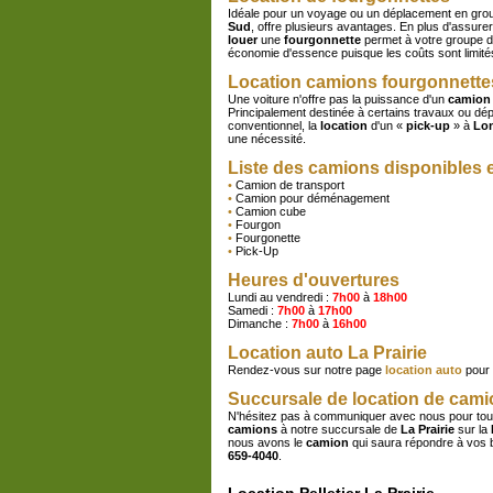
Idéale pour un voyage ou un déplacement en gro
Sud
, offre plusieurs avantages. En plus d'assurer l
louer
une
fourgonnette
permet à votre groupe d'
économie d'essence puisque les coûts sont limité
Location camions fourgonnettes
Une voiture n'offre pas la puissance d'un
camion
Principalement destinée à certains travaux ou dé
conventionnel, la
location
d'un «
pick-up
» à
Lon
une nécessité.
Liste des camions disponibles 
•
Camion de transport
•
Camion pour déménagement
•
Camion cube
•
Fourgon
•
Fourgonette
•
Pick-Up
Heures d'ouvertures
Lundi au vendredi :
7h00
à
18h00
Samedi :
7h00
à
17h00
Dimanche :
7h00
à
16h00
Location auto La Prairie
Rendez-vous sur notre page
location auto
pour 
Succursale de location de camio
N'hésitez pas à communiquer avec nous pour tou
camions
à notre succursale de
La Prairie
sur la
nous avons le
camion
qui saura répondre à vos 
659-4040
.