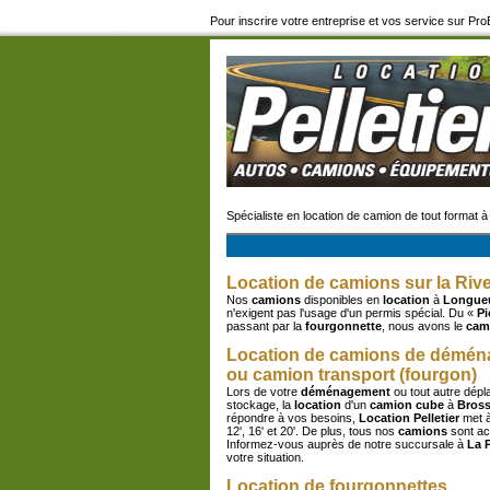
Pour inscrire votre entreprise et vos service sur P
Spécialiste en location de camion de tout format à
Location de camions sur la Riv
Nos
camions
disponibles en
location
à
Longueu
n'exigent pas l'usage d'un permis spécial. Du «
Pi
passant par la
fourgonnette
, nous avons le
cam
Location de camions de démén
ou camion transport (fourgon)
Lors de votre
déménagement
ou tout autre dépl
stockage, la
location
d'un
camion cube
à
Bross
répondre à vos besoins,
Location Pelletier
met à
12', 16' et 20'. De plus, tous nos
camions
sont ac
Informez-vous auprès de notre succursale à
La P
votre situation.
Location de fourgonnettes