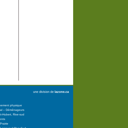
une division de
lazone.ca
nnement physique
al – Déménageurs
t-Hubert, Rive-sud
ents
Prairie