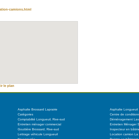
ocation-camions.html
r le plan
Asphalte Brossard Laprairie
Asphalte Longueuil
Catégories
Centre de conditio
Comptabilité Longueuil, Rive-sud
Déménagement Lav
Entretien ménager commercial
Entretien Ménager S
Gouttière Brossard, Rive-sud
Inspecteur en bâtim
Lettrage véhicule Longueuil
Location camion La 